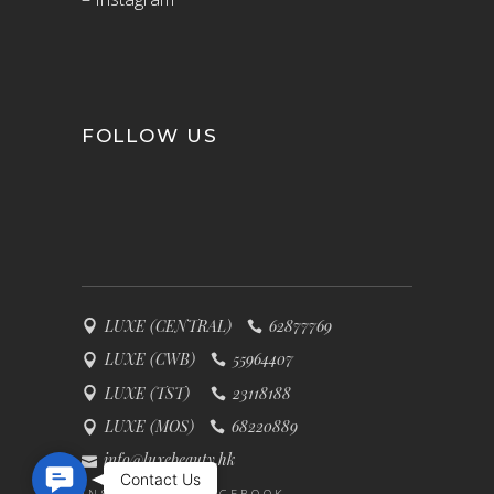
FOLLOW US
LUXE (CENTRAL)
62877769
LUXE (CWB)
55964407
LUXE (TST)
23118188
LUXE (MOS)
68220889
info@luxebeauty.hk
Contact Us
Contact Us
INSTAGRAM
FACEBOOK