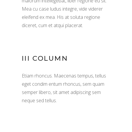
maiorum intellegebat, liber regione eu sit.
Mea cu case ludus integre, vide viderer
eleifend ex mea. His at soluta regione
diceret, cum et atqui placerat.
III COLUMN
Etiam rhoncus. Maecenas tempus, tellus
eget condim entum rhoncus, sem quam
semper libero, sit amet adipiscing sem
neque sed tellus.