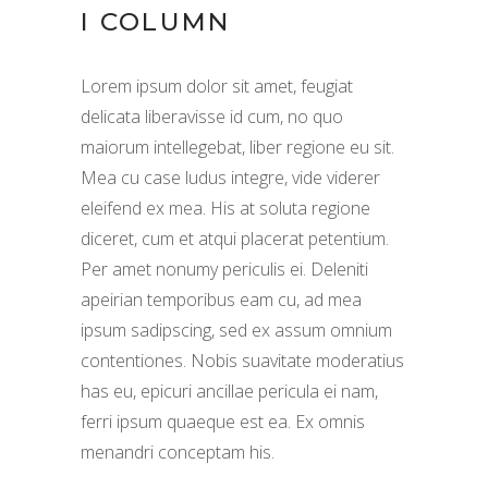
I COLUMN
Lorem ipsum dolor sit amet, feugiat
delicata liberavisse id cum, no quo
maiorum intellegebat, liber regione eu sit.
Mea cu case ludus integre, vide viderer
eleifend ex mea. His at soluta regione
diceret, cum et atqui placerat petentium.
Per amet nonumy periculis ei. Deleniti
apeirian temporibus eam cu, ad mea
ipsum sadipscing, sed ex assum omnium
contentiones. Nobis suavitate moderatius
has eu, epicuri ancillae pericula ei nam,
ferri ipsum quaeque est ea. Ex omnis
menandri conceptam his.