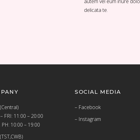
autem vel eum iriure dolo
delicata te.
MPANY
SOCIAL MEDIA
(Central)
– Facebook
 FRI: 11:00 – 20:00
– Instagram
 PH: 10:00 – 19:00
(TST,CWB)