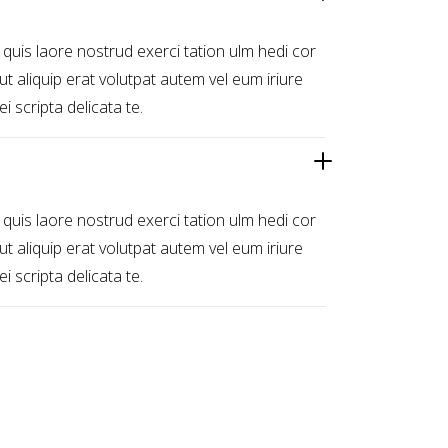
 quis laore nostrud exerci tation ulm hedi cor
l ut aliquip erat volutpat autem vel eum iriure
i scripta delicata te.
 quis laore nostrud exerci tation ulm hedi cor
l ut aliquip erat volutpat autem vel eum iriure
i scripta delicata te.