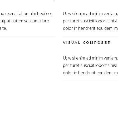
ud exerci tation ulm hedi cor
Ut wisi enim ad minim veniam,
volutpat autem vel eum iriure
per turet suscipit lobortis nis
 te.
dolor in hendrerit equidem, me
VISUAL COMPOSER
Ut wisi enim ad minim veniam,
per turet suscipit lobortis nis
dolor in hendrerit equidem, me