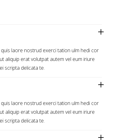
 quis laore nostrud exerci tation ulm hedi cor
l ut aliquip erat volutpat autem vel eum iriure
i scripta delicata te.
 quis laore nostrud exerci tation ulm hedi cor
l ut aliquip erat volutpat autem vel eum iriure
i scripta delicata te.