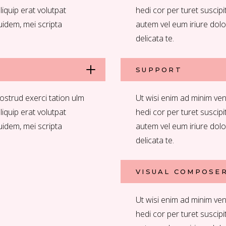
aliquip erat volutpat
hedi cor per turet suscipit
uidem, mei scripta
autem vel eum iriure dolo
delicata te.
SUPPORT
ostrud exerci tation ulm
Ut wisi enim ad minim ven
aliquip erat volutpat
hedi cor per turet suscipit
uidem, mei scripta
autem vel eum iriure dolo
delicata te.
VISUAL COMPOSE
Ut wisi enim ad minim ven
hedi cor per turet suscipit