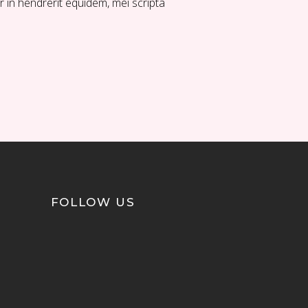
r in hendrerit equidem, mei scripta
FOLLOW US