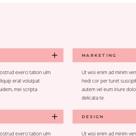
MARKETING
ostrud exerci tation ulm
Ut wisi enim ad minim ven
aliquip erat volutpat
hedi cor per turet suscipit
uidem, mei scripta
autem vel eum iriure dolo
delicata te.
DESIGN
ostrud exerci tation ulm
Ut wisi enim ad minim ven