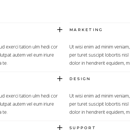
MARKETING
ud exerci tation ulm hedi cor
Ut wisi enim ad minim veniam,
volutpat autem vel eum iriure
per turet suscipit lobortis nis
 te.
dolor in hendrerit equidem, me
DESIGN
ud exerci tation ulm hedi cor
Ut wisi enim ad minim veniam,
volutpat autem vel eum iriure
per turet suscipit lobortis nis
 te.
dolor in hendrerit equidem, me
SUPPORT